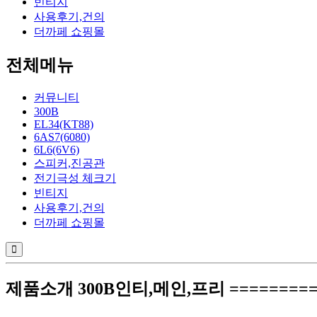
빈티지
사용후기,건의
더까페 쇼핑몰
전체메뉴
커뮤니티
300B
EL34(KT88)
6AS7(6080)
6L6(6V6)
스피커,진공관
전기극성 체크기
빈티지
사용후기,건의
더까페 쇼핑몰
제품소개 300B인티,메인,프리 ===========