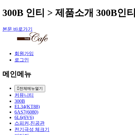
300B 인티 > 제품소개 300B인티,
본문 바로가기
회원가입
로그인
메인메뉴
전체메뉴열기
커뮤니티
300B
EL34(KT88)
6AS7(6080)
6L6(6V6)
스피커,진공관
전기극성 체크기